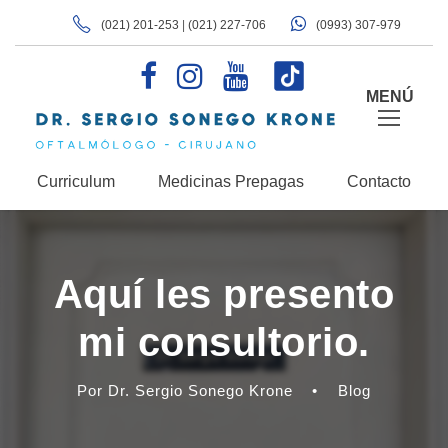
(021) 201-253
|
(021) 227-706
(0993) 307-979
MENÚ
Curriculum
Medicinas Prepagas
Contacto
Aquí les presento
mi consultorio.
Por Dr. Sergio Sonego Krone
•
Blog