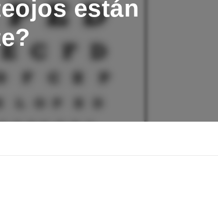
eojos están
te?