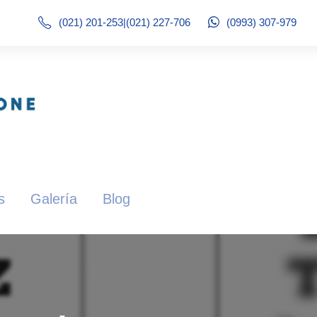
(021) 201-253
|
(021) 227-706
(0993) 307-979
s
Galería
Blog